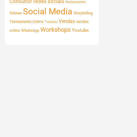
Consultor
redes sociais
Restaurantes
Social Media
Sebrae
Storytelling
Vendas
Treinamento Online
vendas
Turismo
Workshops
Youtube
online
WhatsApp