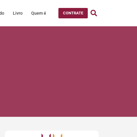
údo
Livro
Quem é
CONTRATE