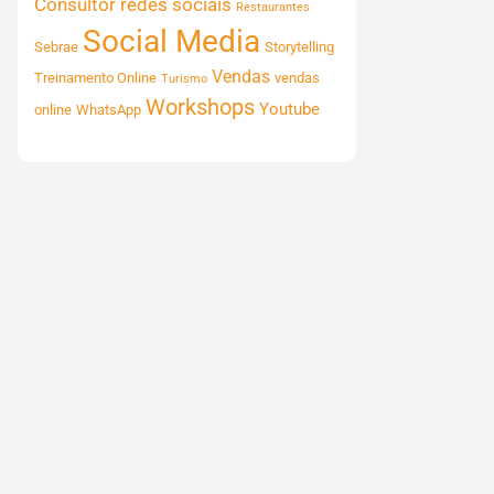
Consultor
redes sociais
Restaurantes
Social Media
Sebrae
Storytelling
Vendas
Treinamento Online
vendas
Turismo
Workshops
Youtube
online
WhatsApp