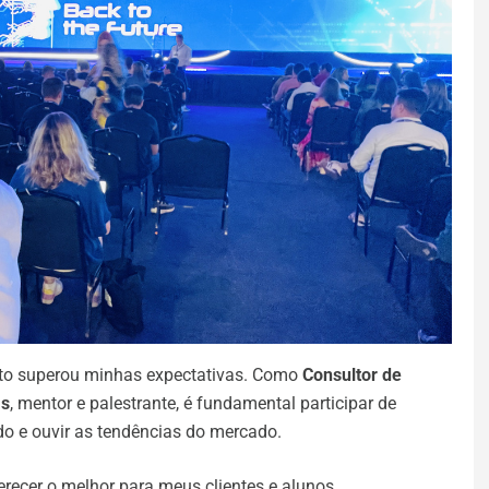
ento superou minhas expectativas. Como
Consultor de
as
, mentor e palestrante, é fundamental participar de
o e ouvir as tendências do mercado.
recer o melhor para meus clientes e alunos.