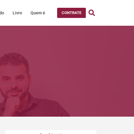
údo
Livro
Quem é
CONTRATE