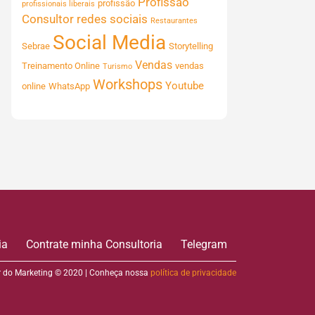
Profissão
profissão
profissionais liberais
Consultor
redes sociais
Restaurantes
Social Media
Sebrae
Storytelling
Vendas
Treinamento Online
vendas
Turismo
Workshops
Youtube
online
WhatsApp
ia
Contrate minha Consultoria
Telegram
 do Marketing © 2020 | Conheça nossa
política de privacidade