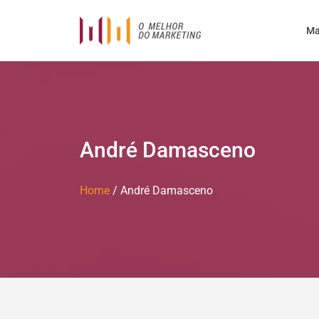
Ma
André Damasceno
Home
/
André Damasceno