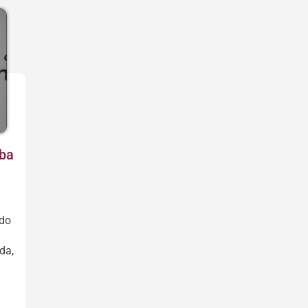
iba
udo
da,