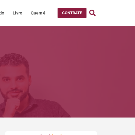
údo
Livro
Quem é
CONTRATE