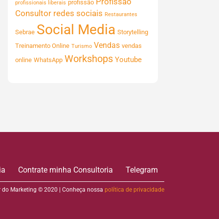
Profissão
profissão
profissionais liberais
Consultor
redes sociais
Restaurantes
Social Media
Sebrae
Storytelling
Vendas
Treinamento Online
vendas
Turismo
Workshops
Youtube
online
WhatsApp
ia
Contrate minha Consultoria
Telegram
 do Marketing © 2020 | Conheça nossa
política de privacidade