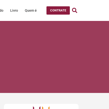
údo
Livro
Quem é
CONTRATE