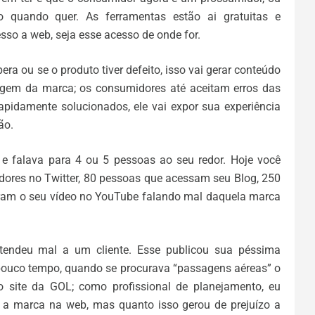
so quando quer. As ferramentas estão ai gratuitas e
sso a web, seja esse acesso de onde for.
ra ou se o produto tiver defeito, isso vai gerar conteúdo
agem da marca; os consumidores até aceitam erros das
pidamente solucionados, ele vai expor sua experiência
ão.
e falava para 4 ou 5 pessoas ao seu redor. Hoje você
dores no Twitter, 80 pessoas que acessam seu Blog, 250
ram o seu vídeo no YouTube falando mal daquela marca
endeu mal a um cliente. Esse publicou sua péssima
pouco tempo, quando se procurava “passagens aéreas” o
do site da GOL; como profissional de planejamento, eu
 a marca na web, mas quanto isso gerou de prejuízo a