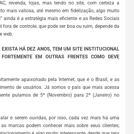
C, revenda, lojas, mas tendo no site, com certeza a
to mais valiosa, até mesmo em fidelização, algo muito
 ainda é a estratégia mais eficiente e as Redes Sociais
l fora de controle, que pode ser boa ou ruim, depende da
e web.
EXISTA HÁ DEZ ANOS, TEM UM SITE INSTITUCIONAL
 FORTEMENTE EM OUTRAS FRENTES COMO DEVE
amente apaixonado pela Internet, que é o Brasil, e as
cimento de usuários. Já somos o país que mais acessa
mente pulamos de 5º (Novembro) para 2º (Janeiro) no
alar e serem ouvidas, por isso, cada vez mais há uma
 as marcas podem conhecer mais sobre seus clientes;
lacionamento é algo muito interessante, desde que seja