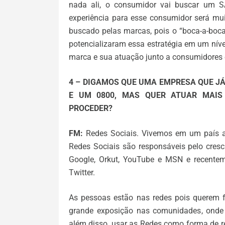
nada ali, o consumidor vai buscar um SA
experiência para esse consumidor será mui
buscado pelas marcas, pois o “boca-a-boca”
potencializaram essa estratégia em um níve
marca e sua atuação junto a consumidores 
4 – DIGAMOS QUE UMA EMPRESA QUE JÁ 
E UM 0800, MAS QUER ATUAR MAIS
PROCEDER?
FM:
Redes Sociais. Vivemos em um país alt
Redes Sociais são responsáveis pelo cres
Google, Orkut, YouTube e MSN e recente
Twitter.
As pessoas estão nas redes pois querem f
grande exposição nas comunidades, onde
além disso, usar as Redes como forma de re