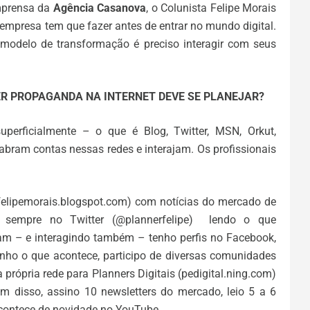
imprensa da
Agência Casanova
, o Colunista Felipe Morais
empresa tem que fazer antes de entrar no mundo digital.
 modelo de transformação é preciso interagir com seus
R PROPAGANDA NA INTERNET DEVE SE PLANEJAR?
erficialmente – o que é Blog, Twitter, MSN, Orkut,
abram contas nessas redes e interajam. Os profissionais
felipemorais.blogspot.com) com notícias do mercado de
u sempre no Twitter (@plannerfelipe) lendo o que
am – e interagindo também – tenho perfis no Facebook,
ho o que acontece, participo de diversas comunidades
própria rede para Planners Digitais (pedigital.ning.com)
m disso, assino 10 newsletters do mercado, leio 5 a 6
 acontece de novidade no YouTube.