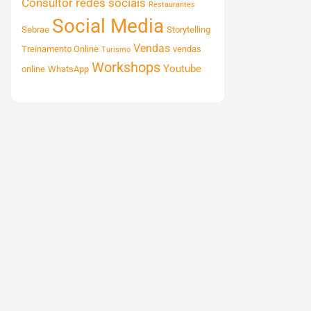
Consultor
redes sociais
Restaurantes
Social Media
Sebrae
Storytelling
Vendas
Treinamento Online
vendas
Turismo
Workshops
Youtube
online
WhatsApp