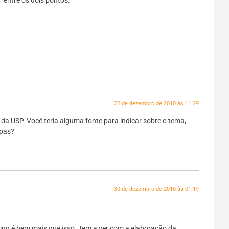
 entre os dois pontos.
22 de dezembro de 2010 às 11:29
 da USP. Você teria alguma fonte para indicar sobre o tema,
apas?
30 de dezembro de 2010 às 01:19
lling é bem mais que isso. Tem a ver com a elaboração da