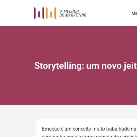
Ma
Storytelling: um novo je
Emoção é um conceito muito trabalhado n
campanha pode ter uma pegada de comédia,