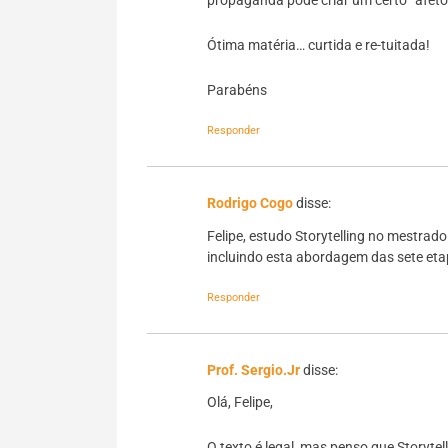
propaganda pode criar um certo “afeto”
Ótima matéria… curtida e re-tuitada!
Parabéns
Responder
Rodrigo Cogo
disse:
Felipe, estudo Storytelling no mestrado
incluindo esta abordagem das sete et
Responder
Prof. Sergio.Jr
disse:
Olá, Felipe,
O texto é legal, mas penso que Storyte