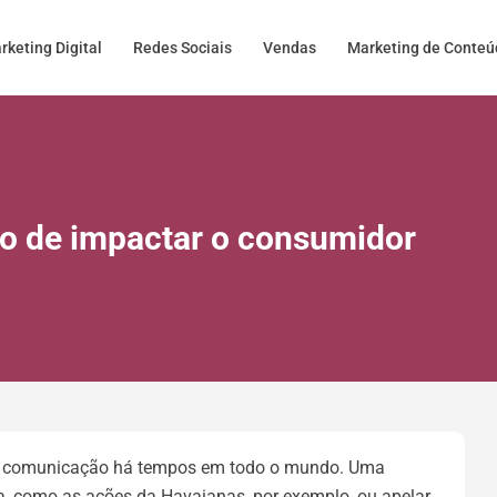
rketing Digital
Redes Sociais
Vendas
Marketing de Conte
ito de impactar o consumidor
a comunicação há tempos em todo o mundo. Uma
 como as ações da Havaianas, por exemplo, ou apelar