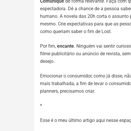
Comunique
de forma relevante. Faça com q
espectadora. Dê a chance de a pessoa saber
humano. A novela das 20h corta o assunto p
mesmo. Crie expectativas para que as pesso
como queriam saber o fim de Lost.
Por fim,
encante
. Ninguém vai sentir curios
filme publicitário ou anúncio de revista, s
desejo.
Emocionar o consumidor, como já disse, não
mais trabalhada, a fim de levar o consumi
planners, precisamos criar.
*
Esse é o meu último artigo aqui nesse espa