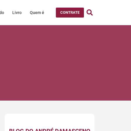
údo
Livro
Quem é
CONTRATE