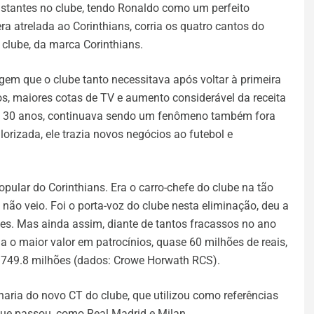
nstantes no clube, tendo Ronaldo como um perfeito
ra atrelada ao Corinthians, corria os quatro cantos do
clube, da marca Corinthians.
em que o clube tanto necessitava após voltar à primeira
ios, maiores cotas de TV e aumento considerável da receita
 30 anos, continuava sendo um fenômeno também fora
orizada, ele trazia novos negócios ao futebol e
opular do Corinthians. Era o carro-chefe do clube na tão
ão veio. Foi o porta-voz do clube nesta eliminação, deu a
zes. Mas ainda assim, diante de tantos fracassos no ano
ha o maior valor em patrocínios, quase 60 milhões de reais,
, 749.8 milhões (dados: Crowe Horwath RCS).
aria do novo CT do clube, que utilizou como referências
que passou, como Real Madrid e Milan.