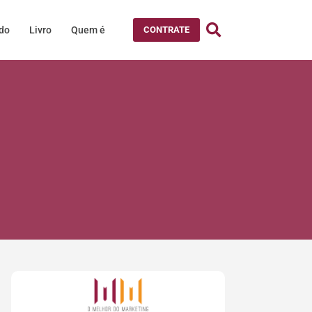
údo
Livro
Quem é
CONTRATE