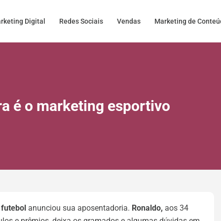
rketing Digital
Redes Sociais
Vendas
Marketing de Conte
a é o marketing esportivo
futebol
anunciou sua aposentadoria.
Ronaldo,
aos 34
tulos e prêmios, deixa os gramados e algumas dúvidas em