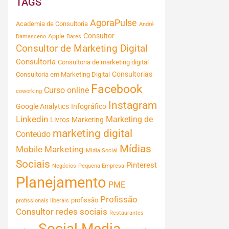
TAGS
AgoraPulse
Academia de Consultoria
André
Consultor
Apple
Damasceno
Bares
Consultor de Marketing Digital
Consultoria
Consultoria de marketing digital
Consultorias
Consultoria em Marketing Digital
Facebook
Curso online
coworking
Instagram
Google Analytics
Infográfico
Linkedin
Marketing de
Livros
Marketing
marketing digital
Conteúdo
Mídias
Mobile Marketing
Mídia Social
Sociais
Pinterest
Negócios
Pequena Empresa
Planejamento
PME
Profissão
profissão
profissionais liberais
Consultor
redes sociais
Restaurantes
Social Media