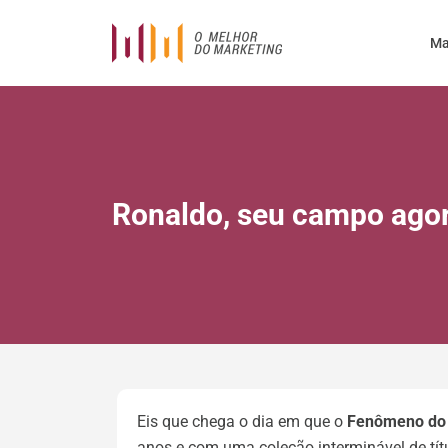
Ma
Ronaldo, seu campo agor
Eis que chega o dia em que o
Fenômeno do 
anos e com uma coleção interminável de tí