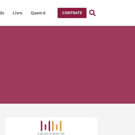
údo
Livro
Quem é
CONTRATE