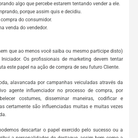
rando algo que percebe estarem tentando vender a ele.
mprando, porque assim quis e decidiu.
a compra do consumidor.
ma venda do vendedor.
 (sem que ao menos você saiba ou mesmo participe disto)
 Iniciador. Os profissionais de marketing devem tentar
a este papel na ação de compra de seu futuro Cliente.
oda, alavancada por campanhas veiculadas através da
vo agente influenciador no processo de compra, por
tabelecer costumes, disseminar maneiras, codificar e
oas certamente são influenciadas muitas e muitas vezes
da.
 podemos descartar o papel exercido pelo sucesso ou a
tribui a personalidades de destaque, assim bem como a