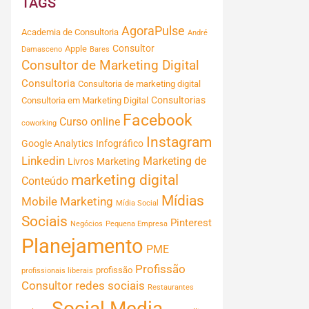
TAGS
AgoraPulse
Academia de Consultoria
André
Consultor
Apple
Damasceno
Bares
Consultor de Marketing Digital
Consultoria
Consultoria de marketing digital
Consultorias
Consultoria em Marketing Digital
Facebook
Curso online
coworking
Instagram
Google Analytics
Infográfico
Linkedin
Marketing de
Livros
Marketing
marketing digital
Conteúdo
Mídias
Mobile Marketing
Mídia Social
Sociais
Pinterest
Negócios
Pequena Empresa
Planejamento
PME
Profissão
profissão
profissionais liberais
Consultor
redes sociais
Restaurantes
Social Media