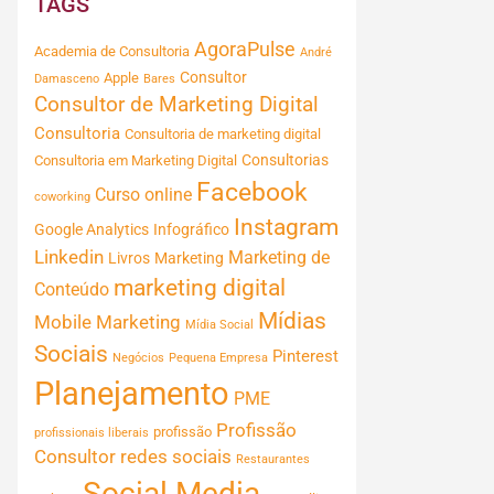
TAGS
AgoraPulse
Academia de Consultoria
André
Consultor
Apple
Damasceno
Bares
Consultor de Marketing Digital
Consultoria
Consultoria de marketing digital
Consultorias
Consultoria em Marketing Digital
Facebook
Curso online
coworking
Instagram
Google Analytics
Infográfico
Linkedin
Marketing de
Livros
Marketing
marketing digital
Conteúdo
Mídias
Mobile Marketing
Mídia Social
Sociais
Pinterest
Negócios
Pequena Empresa
Planejamento
PME
Profissão
profissão
profissionais liberais
Consultor
redes sociais
Restaurantes
Social Media