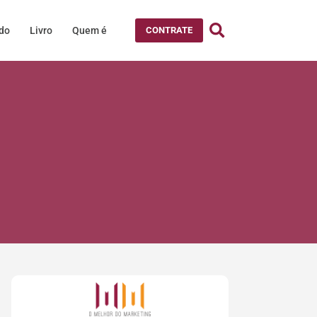
údo
Livro
Quem é
CONTRATE