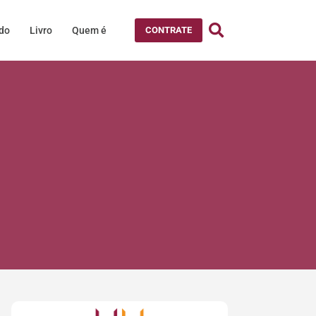
údo
Livro
Quem é
CONTRATE