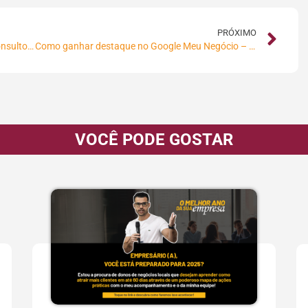
PRÓXIMO
Os 5 Maiores Desafios do Profissional de Consultoria em Marketing Digital
Como ganhar destaque no Google Meu Negócio – Case: Figata Pizza & Birra
VOCÊ PODE GOSTAR