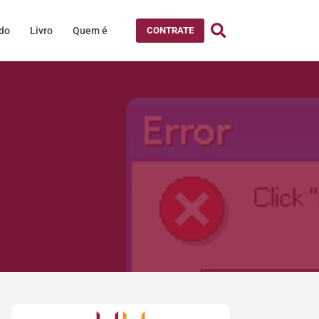
údo
Livro
Quem é
CONTRATE