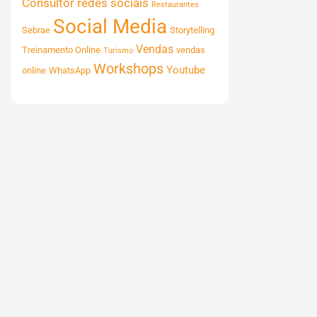
Consultor
redes sociais
Restaurantes
Social Media
Sebrae
Storytelling
Vendas
Treinamento Online
vendas
Turismo
Workshops
Youtube
online
WhatsApp