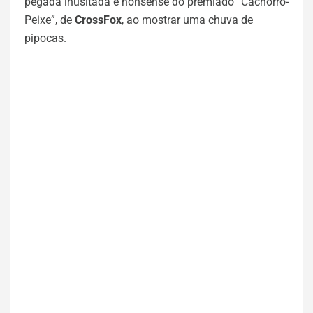
pegada inusitada e nonsense do premiado “Cachorro-
Peixe”, de
CrossFox
, ao mostrar uma chuva de
pipocas.