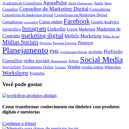
AgoraPulse
Academia de Consultoria
Apple
André Damasceno
Bares
Consultor de Marketing Digital
Consultoria
Consultor
Consultoria de marketing digital
Consultoria em Marketing Digital
Facebook
Curso online
Consultorias
Google Analytics
coworking
Instagram
Linkedin
Marketing de
Infográfico
Livros
Marketing
marketing digital
Mobile Marketing
Conteúdo
Mídia Social
Mídias Sociais
Pinterest
Negócios
Pequena Empresa
Planejamento
Profissão
PME
profissão
profissionais liberais
Social Media
Consultor
redes sociais
Sebrae
Restaurantes
Vendas
Storytelling
Treinamento Online
vendas online
WhatsApp
Turismo
Workshops
Youtube
Você pode gostar
Como transformar conhecimento em dinheiro com produtos
digitais e mentorias
Continuar a leitura