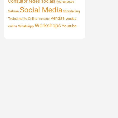
Consultor
redes sociais
Restaurantes
Social Media
Sebrae
Storytelling
Vendas
Treinamento Online
vendas
Turismo
Workshops
Youtube
online
WhatsApp