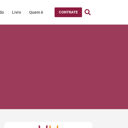
údo
Livro
Quem é
CONTRATE