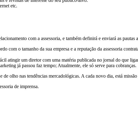
s e revistas de interesse do seu público-alvo.
ernet etc.
elacionamento com a assessoria, e também definirá e enviará as pautas 
ordo com o tamanho da sua empresa e a reputação da assessoria contrata
il atingir um diretor com uma matéria publicada no jornal do que ligan
rketing já passou faz tempo; Atualmente, ele só serve para cobranças.
 de olho nas tendências mercadológicas. A cada novo dia, está missão fi
essoria de imprensa.