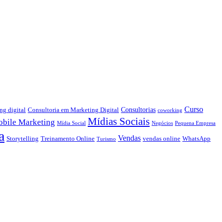
Curso
Consultorias
ng digital
Consultoria em Marketing Digital
coworking
Mídias Sociais
bile Marketing
Mídia Social
Negócios
Pequena Empresa
a
Vendas
Storytelling
Treinamento Online
vendas online
WhatsApp
Turismo