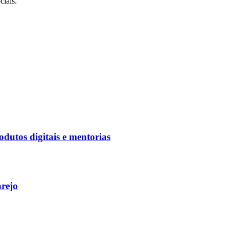
ciais.
utos digitais e mentorias
arejo