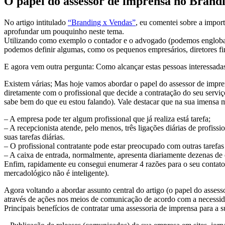
O papel do assessor de imprensa no Brand
No artigo intitulado
“Branding x Vendas”
, eu comentei sobre a impor
aprofundar um pouquinho neste tema.
Utilizando como exemplo o contador e o advogado (podemos englobar t
podemos definir algumas, como os pequenos empresários, diretores finan
E agora vem outra pergunta: Como alcançar estas pessoas interessada
Existem várias; Mas hoje vamos abordar o papel do assessor de imprens
diretamente com o profissional que decide a contratação do seu serviç
sabe bem do que eu estou falando). Vale destacar que na sua imensa ma
– A empresa pode ter algum profissional que já realiza está tarefa;
– A recepcionista atende, pelo menos, três ligações diárias de profissi
suas tarefas diárias.
– O profissional contratante pode estar preocupado com outras tarefas 
– A caixa de entrada, normalmente, apresenta diariamente dezenas de 
Enfim, rapidamente eu consegui enumerar 4 razões para o seu contato n
mercadológico não é inteligente).
Agora voltando a abordar assunto central do artigo (o papel do asses
através de ações nos meios de comunicação de acordo com a necessida
Principais benefícios de contratar uma assessoria de imprensa para a 