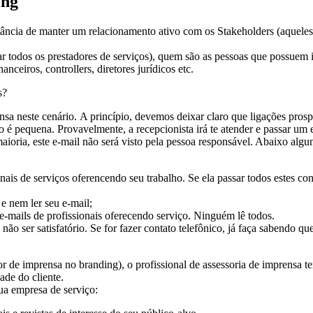
ing
tância de manter um relacionamento ativo com os Stakeholders (aqueles
odos os prestadores de serviços), quem são as pessoas que possuem int
ceiros, controllers, diretores jurídicos etc.
s?
a neste cenário. A princípio, devemos deixar claro que ligações prospec
o é pequena. Provavelmente, a recepcionista irá te atender e passar um e
ioria, este e-mail não será visto pela pessoa responsável. Abaixo algun
onais de serviços oferencendo seu trabalho. Se ela passar todos estes co
e nem ler seu e-mail;
e-mails de profissionais oferecendo serviço. Ninguém lê todos.
ão ser satisfatório. Se for fazer contato telefônico, já faça sabendo qu
sor de imprensa no branding), o profissional de assessoria de imprensa
de do cliente.
sua empresa de serviço: