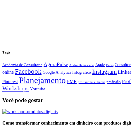
Tags
AgoraPulse
Consultor
Academia de Consultoria
Apple
André Damasceno
Bares
Facebook
Instagram
Linke
online
Google Analytics
Infográfico
Planejamento
Prof
PME
Pinterest
profissão
profissionais liberais
Workshops
Youtube
Você pode gostar
Como transformar conhecimento em dinheiro com produtos digit