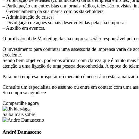
– Publicação de releases (comunicados) da sua empresa em sites, jornai
– Participação em entrevistas em jornais, rádios, televisão, revistas, int
– Gerenciamento da sua marca com os stakeholders;
– Administração de crises;
– Divulgação de ações sociais desenvolvidas pela sua empresa;
– Auxilio em eventos.
O profissional de Marketing da sua empresa será o responsável pelo r
O investimento para contratar uma assessoria de imprensa varia de ac
excelente.
Sendo bem objetivo, podemos afirmar com clareza que é muito mais fác
atenção a uma ligação de uma pessoa desconhecida. A época do telema
Para uma empresa prosperar no mercado é necessário estar atualizado e
Consulte um especialista no assunto ou entre em contato com uma ass
Sua empresa agradece.
Compartilhe agora
Saiba mais sobre:
André Damasceno