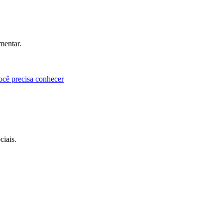
mentar.
ocê precisa conhecer
ciais.