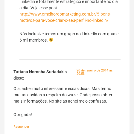
Linkedin é totalmente estratégico e importante no dia
a dia. Veja esse post
http://www.omelhordomarketing.com.br/5-bons-
motivos-para-voce-criar-o-seu-perfil-no-linkedin/
Nós inclusive temos um grupo no Linkedin com quase
6 mil membros.
20 de janeiro de 2014 às
Tatiana Noronha Suriadakis
20:53
disse:
Ola, achei muito interessante essas dicas. Mas tenho
muitas duvidas a respeito do waze. Onde posso obter
mais informações. No site as achei meio confusas.
Obrigada!
Responder