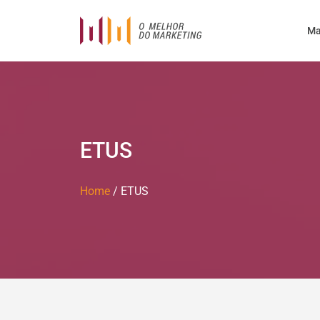
Ma
ETUS
Home
/
ETUS