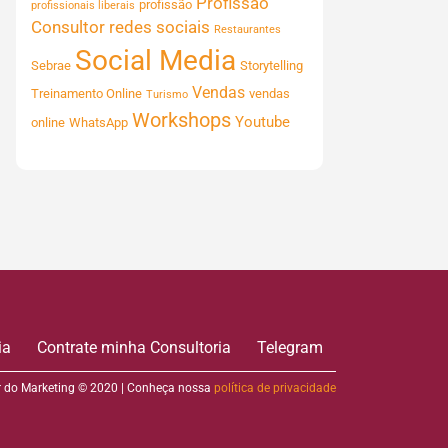
Profissão
profissão
profissionais liberais
Consultor
redes sociais
Restaurantes
Social Media
Sebrae
Storytelling
Vendas
Treinamento Online
vendas
Turismo
Workshops
Youtube
online
WhatsApp
ia
Contrate minha Consultoria
Telegram
 do Marketing © 2020 | Conheça nossa
política de privacidade