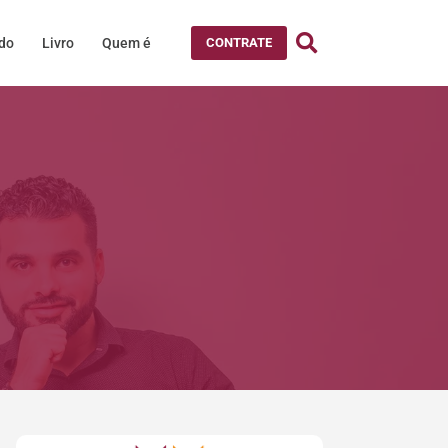
údo
Livro
Quem é
CONTRATE