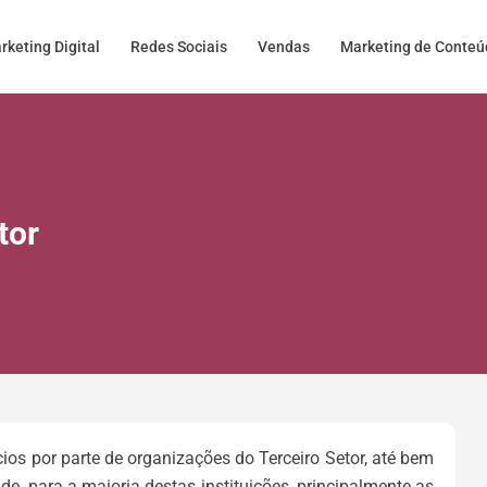
rketing Digital
Redes Sociais
Vendas
Marketing de Conte
tor
s por parte de organizações do Terceiro Setor, até bem
e, para a maioria destas instituições, principalmente as