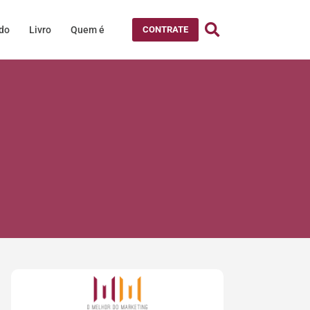
údo
Livro
Quem é
CONTRATE